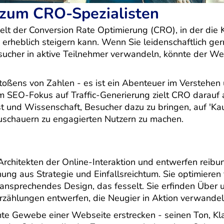
zum CRO-Spezialisten
elt der Conversion Rate Optimierung (CRO), in der die 
e erheblich steigern kann. Wenn Sie leidenschaftlich ge
sucher in aktive Teilnehmer verwandeln, könnte der W
stoßens von Zahlen - es ist ein Abenteuer im Verstehen
 SEO-Fokus auf Traffic-Generierung zielt CRO darauf 
nst und Wissenschaft, Besucher dazu zu bringen, auf 'Ka
Zuschauern zu engagierten Nutzern zu machen.
chitekten der Online-Interaktion und entwerfen reibung
ng aus Strategie und Einfallsreichtum. Sie optimieren 
 ansprechendes Design, das fesselt. Sie erfinden Über 
rzählungen entwerfen, die Neugier in Aktion verwandel
mte Gewebe einer Webseite erstrecken - seinen Ton, Kla