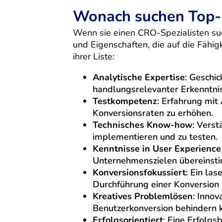
Wonach suchen Top-
Wenn sie einen CRO-Spezialisten suc
und Eigenschaften, die auf die Fähigk
ihrer Liste:
Analytische Expertise
: Geschi
handlungsrelevanter Erkenntni
Testkompetenz
: Erfahrung mit
Konversionsraten zu erhöhen.
Technisches Know-how
: Vers
implementieren und zu testen.
Kenntnisse in User Experience
Unternehmenszielen übereinst
Konversionsfokussiert
: Ein la
Durchführung einer Konversion 
Kreatives Problemlösen
: Inno
Benutzerkonversion behindern 
Erfolgsorientiert
: Eine Erfolg