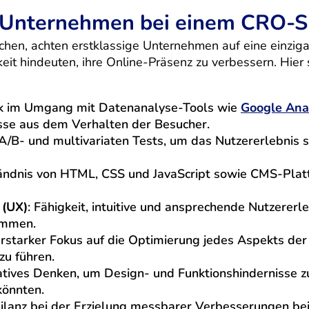
Unternehmen bei einem CRO-Sp
hen, achten erstklassige Unternehmen auf eine einziga
eit hindeuten, ihre Online-Präsenz zu verbessern. Hier s
ck im Umgang mit Datenanalyse-Tools wie
Google Anal
sse aus dem Verhalten der Besucher.
 A/B- und multivariaten Tests, um das Nutzererlebnis 
tändnis von HTML, CSS und JavaScript sowie CMS-Plat
 (UX)
: Fähigkeit, intuitive und ansprechende Nutzererle
immen.
serstarker Fokus auf die Optimierung jedes Aspekts de
zu führen.
vatives Denken, um Design- und Funktionshindernisse z
könnten.
sbilanz bei der Erzielung messbarer Verbesserungen be