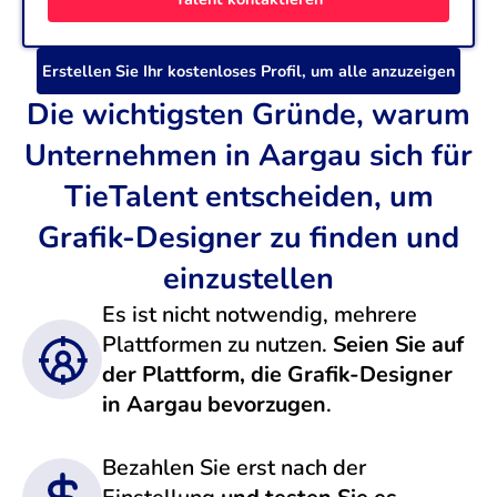
Italienisch (Fließend - C1)
Social Media Marketing
Content (6 Jahre)
Französisch (Grundkenntnisse - A1)
Adobe Creative Suite
JIRA
Wordpress
Erstellen Sie Ihr kostenloses Profil, um alle anzuzeigen
Schweizerdeutsch (Muttersprache - C2)
Communication
Marketing
CMS
Die wichtigsten Gründe, warum
Unternehmen in Aargau sich für
TieTalent entscheiden, um
Grafik-Designer zu finden und
einzustellen
Es ist nicht notwendig, mehrere
Plattformen zu nutzen.
Seien Sie auf
der Plattform, die Grafik-Designer
in Aargau bevorzugen
.
Bezahlen Sie erst nach der