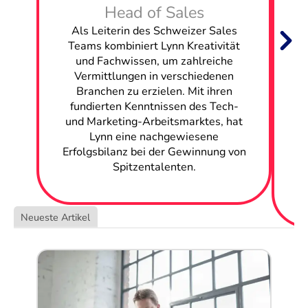
ein
Mi
Head of Sales
Stellen Sie Mobile Engineers in Aargau ein
Als Leiterin des Schweizer Sales
E
Teams kombiniert Lynn Kreativität
und Fachwissen, um zahlreiche
Stellen Sie Applikationsentwickler in Aargau ein
ve
Vermittlungen in verschiedenen
Branchen zu erzielen. Mit ihren
Stellen Sie Netzwerk Ingenieure in Aargau ein
s
fundierten Kenntnissen des Tech-
und Marketing-Arbeitsmarktes, hat
st
Stellen Sie Solution Architects in Aargau ein
Lynn eine nachgewiesene
Ko
Erfolgsbilanz bei der Gewinnung von
Spitzentalenten.
Stellen Sie Data Analysts in Aargau ein
Stellen Sie Systemadministratoren in Aargau ein
Neueste Artikel
Stellen Sie Product Owners in Aargau ein
Stellen Sie Projekt Manager in Aargau ein
Stellen Sie Analytics Spezialisten in Aargau ein