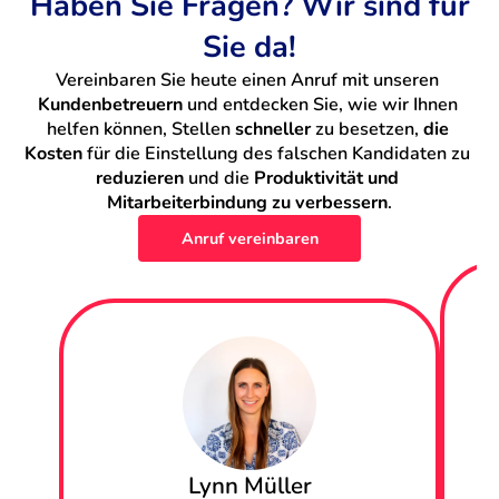
Haben Sie Fragen? Wir sind für
Sie da!
Stellen Sie DevOps Engineers in Aargau ein
Vereinbaren Sie heute einen Anruf mit unseren 
Stellen Sie Machine Learning Engineers in Aargau ein
Kundenbetreuern
 und entdecken Sie, wie wir Ihnen 
helfen können, Stellen 
schneller
 zu besetzen, 
die 
Kosten
 für die Einstellung des falschen Kandidaten zu 
Stellen Sie Back-End Entwickler in Aargau ein
reduzieren
 und die 
Produktivität und 
Mitarbeiterbindung zu verbessern
.
Stellen Sie IT-Projekt Manager in Aargau ein
Anruf vereinbaren
Stellen Sie Daten Engineers in Aargau ein
Stellen Sie Full-Stack Entwickler in Aargau ein
Stellen Sie Front-End Entwickler in Aargau ein
Stellen Sie Business Analysten in Aargau ein
Stellen Sie Business Intelligence Analysten in Aargau
Lynn Müller