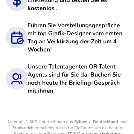
Einstellung
und testen Sie es
kostenlos
.
Führen Sie Vorstellungsgespräche
mit top Grafik-Designer vom ersten
Tag an
Verkürzung der Zeit um 4
Wochen
!
Unsere Talentagenten OR Talent
Agents sind für Sie da.
Buchen Sie
noch heute Ihr Briefing-Gespräch
mit ihnen
Mehr als 1'800 Unternehmen aus
Schweiz
,
Deutschland
und
Frankreich
entscheiden sich für TieTalent, um die besten
Fachleute in den Bereichen
IT & Digitalem-Marketing