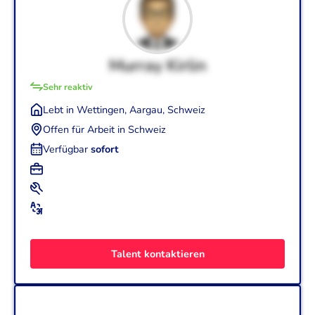
Murray Kirlin
Sehr reaktiv
Lebt in Wettingen, Aargau, Schweiz
Offen für Arbeit in Schweiz
Verfügbar
sofort
+1
Graphic Designer (1 Jahr)
+1
Adobe Creative Suite
+2
Englisch (Fließend - C1)
Deutsch (Elementar - A2)
Talent kontaktieren