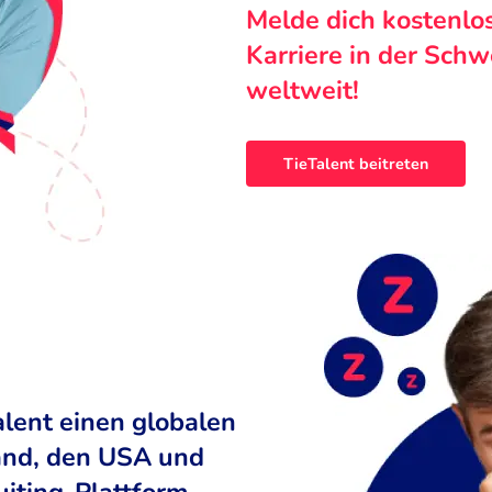
Melde dich kostenlo
Karriere in der Sch
weltweit!
TieTalent beitreten
alent einen globalen
land, den USA und
uiting-Plattform