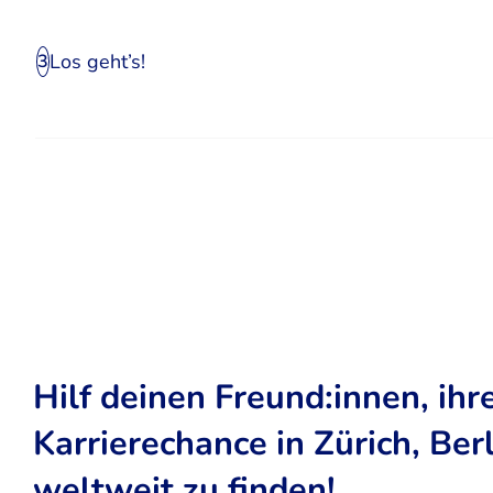
Los geht’s!
3
Hilf deinen Freund:innen, ihr
Karrierechance in Zürich, Ber
weltweit zu finden!