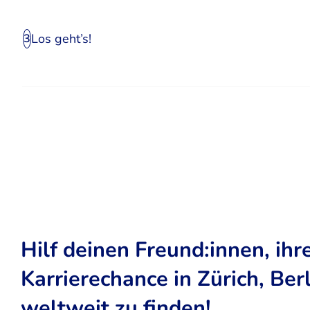
Los geht’s!
3
Hilf deinen Freund:innen, ihr
Karrierechance in Zürich, Ber
weltweit zu finden!