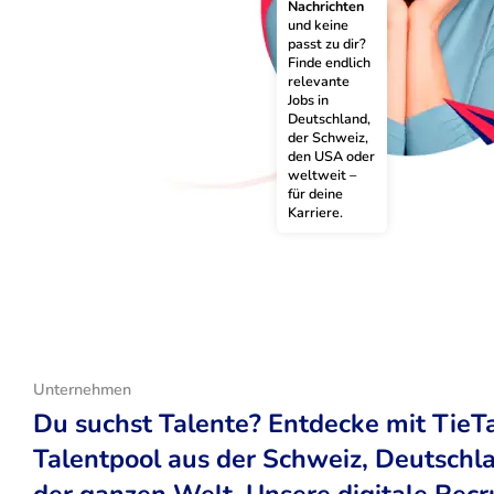
Nachrichten
und keine 
passt zu dir? 
Finde endlich 
relevante 
Jobs in 
Deutschland, 
der Schweiz, 
den USA oder 
weltweit – 
für deine 
Karriere.
Unternehmen
Du suchst Talente? Entdecke mit TieT
Talentpool aus der Schweiz, Deutsch
der ganzen Welt. Unsere digitale Recr