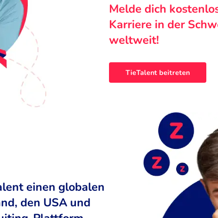
Melde dich kostenlo
Karriere in der Sch
weltweit!
TieTalent beitreten
alent einen globalen
land, den USA und
uiting-Plattform