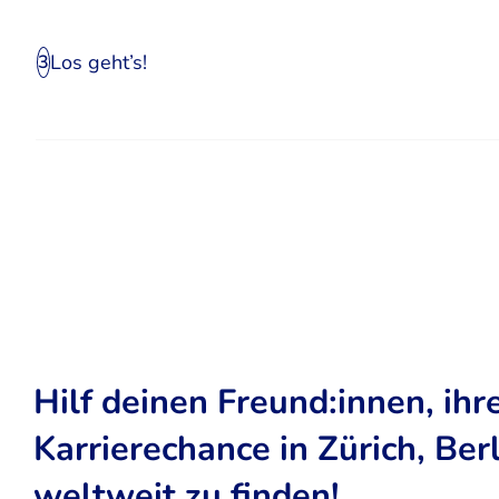
Los geht’s!
3
Hilf deinen Freund:innen, ihr
Karrierechance in Zürich, Ber
weltweit zu finden!