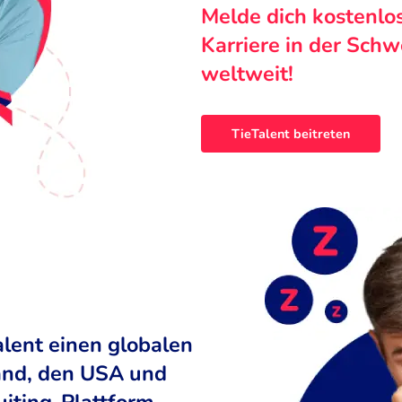
Melde dich kostenlo
Karriere in der Sch
weltweit!
TieTalent beitreten
alent einen globalen
land, den USA und
uiting-Plattform