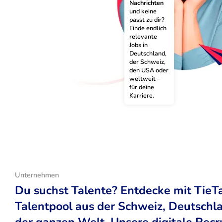
Nachrichten
und keine 
passt zu dir? 
Finde endlich 
relevante 
Jobs in 
Deutschland, 
der Schweiz, 
den USA oder 
weltweit – 
für deine 
Karriere.
Unternehmen
Du suchst Talente? Entdecke mit TieT
Talentpool aus der Schweiz, Deutsch
der ganzen Welt. Unsere digitale Recr