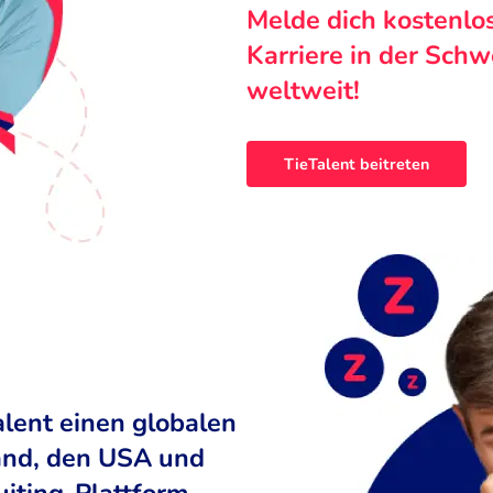
Melde dich kostenlo
Karriere in der Sch
weltweit!
TieTalent beitreten
alent einen globalen
land, den USA und
uiting-Plattform