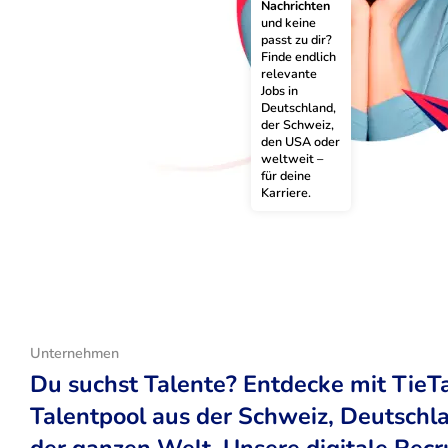
Nachrichten
und keine 
passt zu dir? 
Finde endlich 
relevante 
Jobs in 
Deutschland, 
der Schweiz, 
den USA oder 
weltweit – 
für deine 
Karriere.
Unternehmen
Du suchst Talente? Entdecke mit TieT
Talentpool aus der Schweiz, Deutsch
der ganzen Welt. Unsere digitale Recr