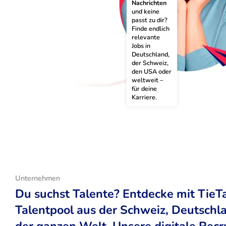
Nachrichten
und keine 
passt zu dir? 
Finde endlich 
relevante 
Jobs in 
Deutschland, 
der Schweiz, 
den USA oder 
weltweit – 
für deine 
Karriere.
Unternehmen
Du suchst Talente? Entdecke mit TieT
Talentpool aus der Schweiz, Deutsch
der ganzen Welt. Unsere digitale Recr