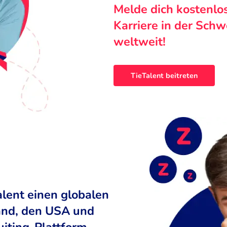
Melde dich kostenlo
Karriere in der Sch
weltweit!
TieTalent beitreten
alent einen globalen
land, den USA und
uiting-Plattform