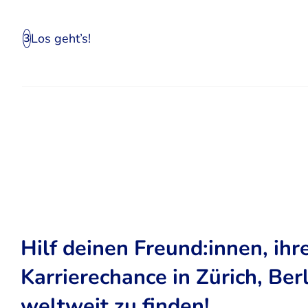
Los geht’s!
3
Hilf deinen Freund:innen, ihr
Karrierechance in Zürich, Ber
weltweit zu finden!