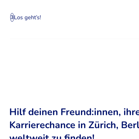
Los geht’s!
3
Hilf deinen Freund:innen, ihr
Karrierechance in Zürich, Ber
weltweit zu finden!