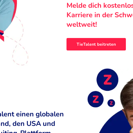
Melde dich kostenlo
Karriere in der Sch
weltweit!
TieTalent beitreten
alent einen globalen
land, den USA und
uiting-Plattform