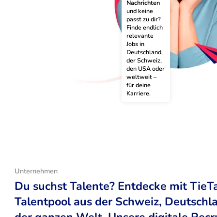
Nachrichten
und keine 
passt zu dir? 
Finde endlich 
relevante 
Jobs in 
Deutschland, 
der Schweiz, 
den USA oder 
weltweit – 
für deine 
Karriere.
Unternehmen
Du suchst Talente? Entdecke mit TieT
Talentpool aus der Schweiz, Deutsch
der ganzen Welt. Unsere digitale Recr