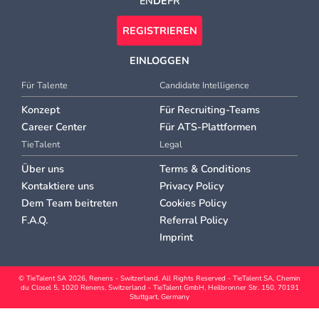
EN
DE
FR
REGISTRIEREN
EINLOGGEN
Für Talente
Candidate Intelligence
Konzept
Für Recruiting-Teams
Career Center
Für ATS-Plattformen
TieTalent
Legal
Über uns
Terms & Conditions
Kontaktiere uns
Privacy Policy
Dem Team beitreten
Cookies Policy
F.A.Q.
Referral Policy
Imprint
© TieTalent SA
2026
, Renens - Switzerland, All Rights Reserved - TieTalent SA, Chemin
du Closel 5, 1020 Renens, Switzerland - TieTalent GmbH, Heilbronner Str. 150, 70191
Stuttgart, Germany