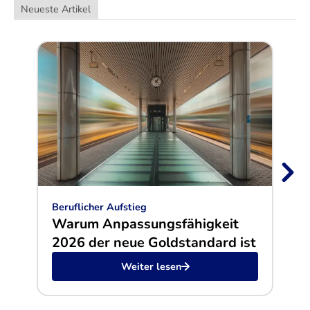
Neueste Artikel
Beruflicher Aufstieg
Beru
Warum Anpassungsfähigkeit
Vo
2026 der neue Goldstandard ist
En
Weiter lesen
Pe