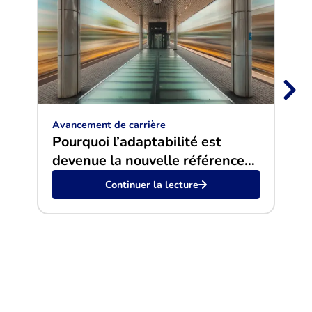
Avancement de carrière
Avan
Pourquoi l’adaptabilité est
De 
devenue la nouvelle référence
ges
en 2026
Continuer la lecture
pla
20