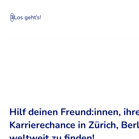
Los geht’s!
3
Hilf deinen Freund:innen, ihr
Karrierechance in Zürich, Ber
weltweit zu finden!