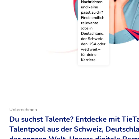
Nachrichten
und keine 
passt zu dir? 
Finde endlich 
relevante 
Jobs in 
Deutschland, 
der Schweiz, 
den USA oder 
weltweit – 
für deine 
Karriere.
Unternehmen
Du suchst Talente? Entdecke mit TieT
Talentpool aus der Schweiz, Deutsch
der ganzen Welt. Unsere digitale Recr