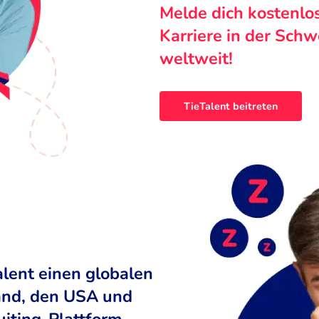
Melde dich kostenlo
Karriere in der Sch
weltweit!
TieTalent beitreten
alent einen globalen
land, den USA und
uiting-Plattform