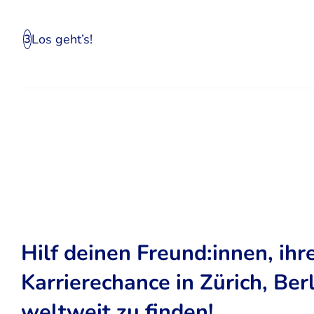
Los geht’s!
3
Hilf deinen Freund:innen, ihr
Karrierechance in Zürich, Ber
weltweit zu finden!