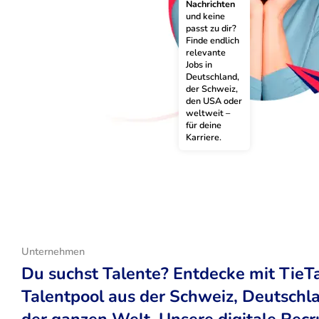
Nachrichten
und keine 
passt zu dir? 
Finde endlich 
relevante 
Jobs in 
Deutschland, 
der Schweiz, 
den USA oder 
weltweit – 
für deine 
Karriere.
Unternehmen
Du suchst Talente? Entdecke mit TieT
Talentpool aus der Schweiz, Deutsch
der ganzen Welt. Unsere digitale Recr