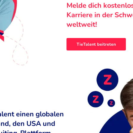
Melde dich kostenlo
Karriere in der Sch
weltweit!
TieTalent beitreten
alent einen globalen
land, den USA und
uiting-Plattform