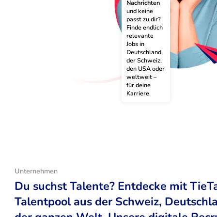
Nachrichten
und keine 
passt zu dir? 
Finde endlich 
relevante 
Jobs in 
Deutschland, 
der Schweiz, 
den USA oder 
weltweit – 
für deine 
Karriere.
Unternehmen
Du suchst Talente? Entdecke mit TieT
Talentpool aus der Schweiz, Deutsch
der ganzen Welt. Unsere digitale Recr