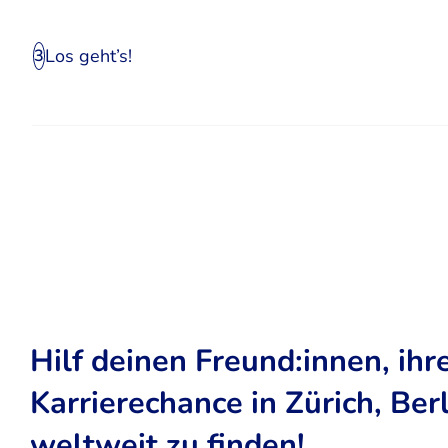
Los geht’s!
3
Hilf deinen Freund:innen, ihr
Karrierechance in Zürich, Ber
weltweit zu finden!