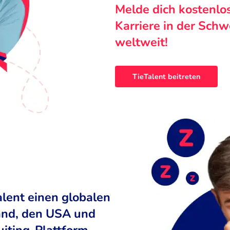
Melde dich kostenlo
Karriere in der Sch
weltweit!
TieTalent beitreten
alent einen globalen
land, den USA und
uiting-Plattform