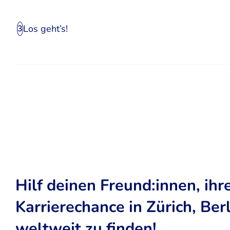
Los geht’s!
3
Hilf deinen Freund:innen, ihr
Karrierechance in Zürich, Ber
weltweit zu finden!