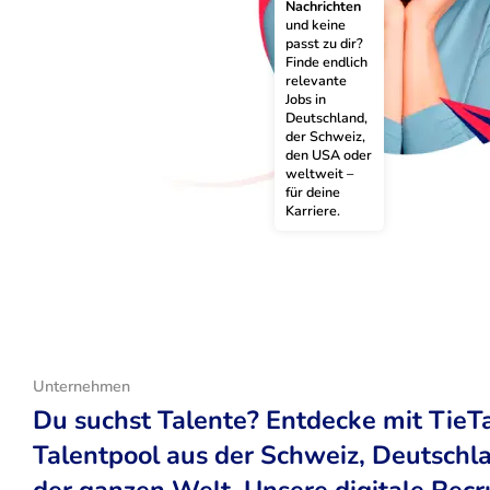
Nachrichten
und keine 
passt zu dir? 
Finde endlich 
relevante 
Jobs in 
Deutschland, 
der Schweiz, 
den USA oder 
weltweit – 
für deine 
Karriere.
Unternehmen
Du suchst Talente? Entdecke mit TieT
Talentpool aus der Schweiz, Deutsch
der ganzen Welt. Unsere digitale Recr