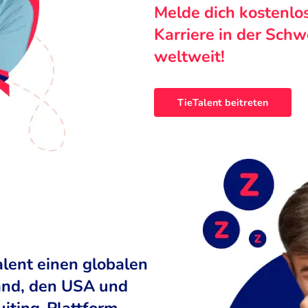
Melde dich kostenlo
Karriere in der Sch
weltweit!
TieTalent beitreten
alent einen globalen
land, den USA und
uiting-Plattform