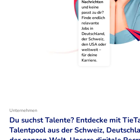
Nachrichten
und keine 
passt zu dir? 
Finde endlich 
relevante 
Jobs in 
Deutschland, 
der Schweiz, 
den USA oder 
weltweit – 
für deine 
Karriere.
Unternehmen
Du suchst Talente? Entdecke mit TieT
Talentpool aus der Schweiz, Deutsch
der ganzen Welt. Unsere digitale Recr