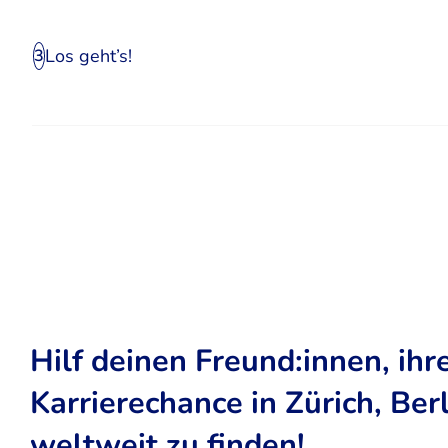
Los geht’s!
3
Hilf deinen Freund:innen, ihr
Karrierechance in Zürich, Ber
weltweit zu finden!