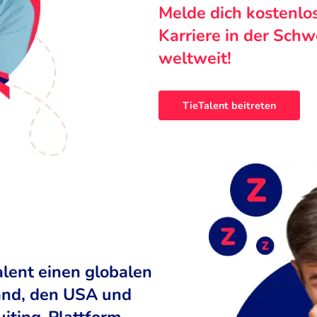
Melde dich kostenlo
Karriere in der Sch
weltweit!
TieTalent beitreten
alent einen globalen
land, den USA und
uiting-Plattform