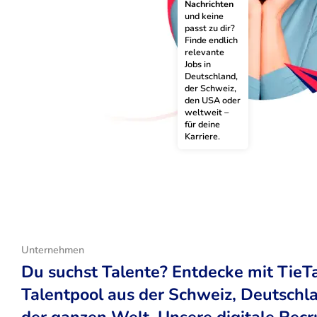
Nachrichten
und keine 
passt zu dir? 
Finde endlich 
relevante 
Jobs in 
Deutschland, 
der Schweiz, 
den USA oder 
weltweit – 
für deine 
Karriere.
Unternehmen
Du suchst Talente? Entdecke mit TieT
Talentpool aus der Schweiz, Deutsch
der ganzen Welt. Unsere digitale Recr