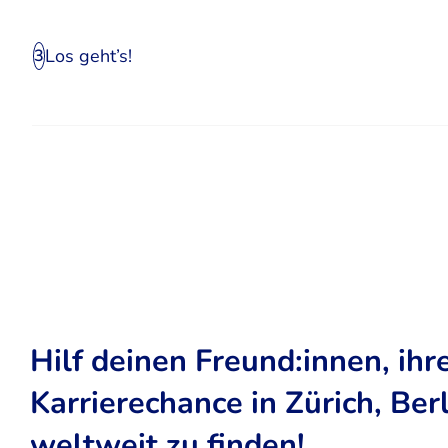
Los geht’s!
3
Hilf deinen Freund:innen, ihr
Karrierechance in Zürich, Ber
weltweit zu finden!