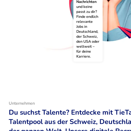
Nachrichten
und keine 
passt zu dir? 
Finde endlich 
relevante 
Jobs in 
Deutschland, 
der Schweiz, 
den USA oder 
weltweit – 
für deine 
Karriere.
Unternehmen
Du suchst Talente? Entdecke mit TieT
Talentpool aus der Schweiz, Deutsch
der ganzen Welt. Unsere digitale Recr