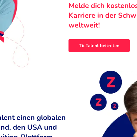
Melde dich kostenlo
Karriere in der Sch
weltweit!
TieTalent beitreten
alent einen globalen
land, den USA und
uiting-Plattform