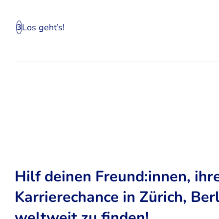
Los geht’s!
3
Hilf deinen Freund:innen, ihr
Karrierechance in Zürich, Ber
weltweit zu finden!