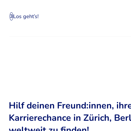
Los geht’s!
3
Hilf deinen Freund:innen, ihr
Karrierechance in Zürich, Ber
weltweit zu finden!