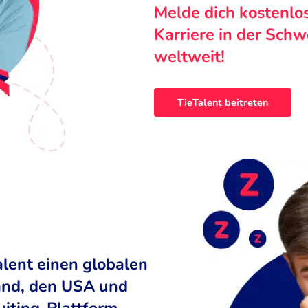
Melde dich kostenlo
Karriere in der Sch
weltweit!
TieTalent beitreten
alent einen globalen
land, den USA und
uiting-Plattform