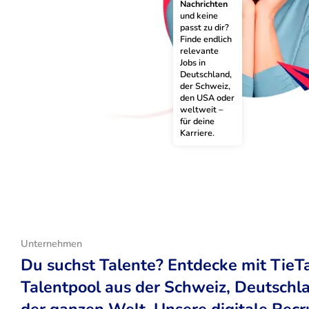
Nachrichten
und keine 
passt zu dir? 
Finde endlich 
relevante 
Jobs in 
Deutschland, 
der Schweiz, 
den USA oder 
weltweit – 
für deine 
Karriere.
Unternehmen
Du suchst Talente? Entdecke mit TieT
Talentpool aus der Schweiz, Deutsch
der ganzen Welt. Unsere digitale Recr