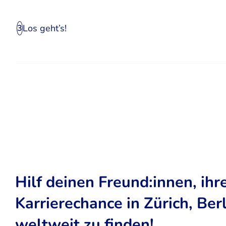
Los geht’s!
3
Hilf deinen Freund:innen, ihr
Karrierechance in Zürich, Ber
weltweit zu finden!