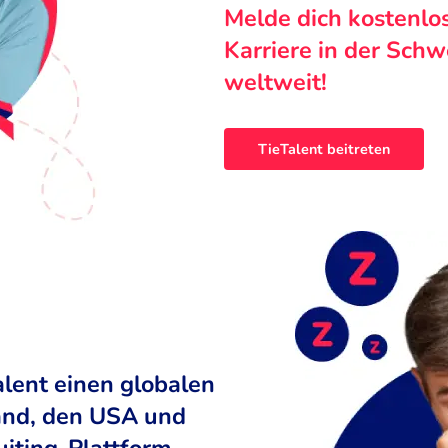
Melde dich kostenlo
Karriere in der Sch
weltweit!
TieTalent beitreten
alent einen globalen
land, den USA und
uiting-Plattform