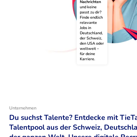
Nachrichten
und keine 
passt zu dir? 
Finde endlich 
relevante 
Jobs in 
Deutschland, 
der Schweiz, 
den USA oder 
weltweit – 
für deine 
Karriere.
Unternehmen
Du suchst Talente? Entdecke mit TieT
Talentpool aus der Schweiz, Deutsch
der ganzen Welt. Unsere digitale Recr