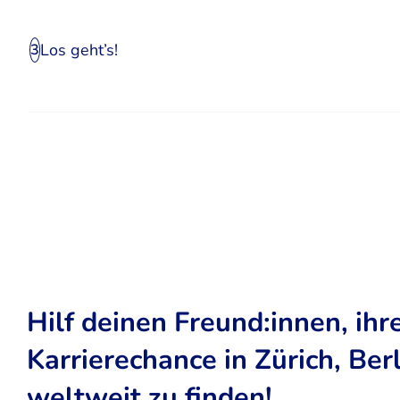
Los geht’s!
3
Hilf deinen Freund:innen, ihr
Karrierechance in Zürich, Ber
weltweit zu finden!