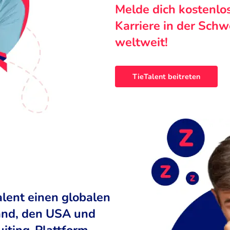
Melde dich kostenlo
Karriere in der Sch
weltweit!
TieTalent beitreten
alent einen globalen
land, den USA und
uiting-Plattform