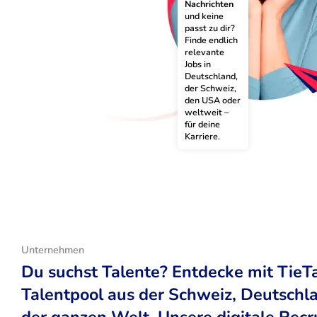
Nachrichten
und keine 
passt zu dir? 
Finde endlich 
relevante 
Jobs in 
Deutschland, 
der Schweiz, 
den USA oder 
weltweit – 
für deine 
Karriere.
Unternehmen
Du suchst Talente? Entdecke mit TieT
Talentpool aus der Schweiz, Deutsch
der ganzen Welt. Unsere digitale Recr