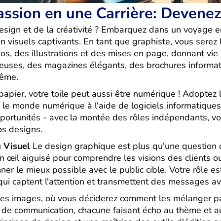
ssion en une Carrière: Devenez
sign et de la créativité ? Embarquez dans un voyage e
n visuels captivants. En tant que graphiste, vous serez
os, des illustrations et des mises en page, donnant vie
euses, des magazines élégants, des brochures informat
même.
apier, votre toile peut aussi être numérique ! Adoptez 
 le monde numérique à l'aide de logiciels informatiqu
portunités - avec la montée des rôles indépendants, v
os designs.
g Visuel
Le design graphique est plus qu'une question d'
œil aiguisé pour comprendre les visions des clients ou
er le mieux possible avec le public cible. Votre rôle es
s qui captent l'attention et transmettent des messages ave
des images, où vous déciderez comment les mélanger pa
 de communication, chacune faisant écho au thème et au t