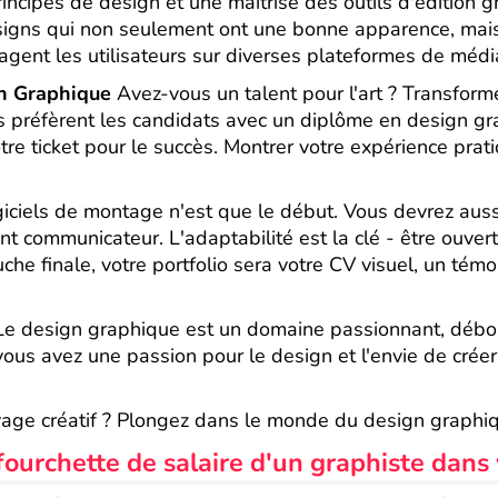
incipes de design et une maîtrise des outils d'édition 
esigns qui non seulement ont une bonne apparence, mais 
gent les utilisateurs sur diverses plateformes de médi
n Graphique
Avez-vous un talent pour l'art ? Transforme
 préfèrent les candidats avec un diplôme en design gr
otre ticket pour le succès. Montrer votre expérience prat
logiciels de montage n'est que le début. Vous devrez auss
t communicateur. L'adaptabilité est la clé - être ouver
he finale, votre portfolio sera votre CV visuel, un té
e design graphique est un domaine passionnant, débor
i vous avez une passion pour le design et l'envie de créer
age créatif ? Plongez dans le monde du design graphique
ourchette de salaire d'un graphiste dans v