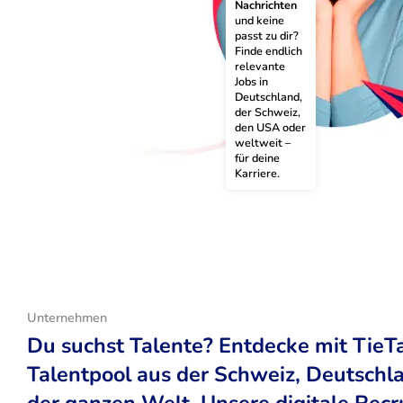
Nachrichten
und keine 
passt zu dir? 
Finde endlich 
relevante 
Jobs in 
Deutschland, 
der Schweiz, 
den USA oder 
weltweit – 
für deine 
Karriere.
Unternehmen
Du suchst Talente? Entdecke mit TieT
Talentpool aus der Schweiz, Deutsch
der ganzen Welt. Unsere digitale Recr