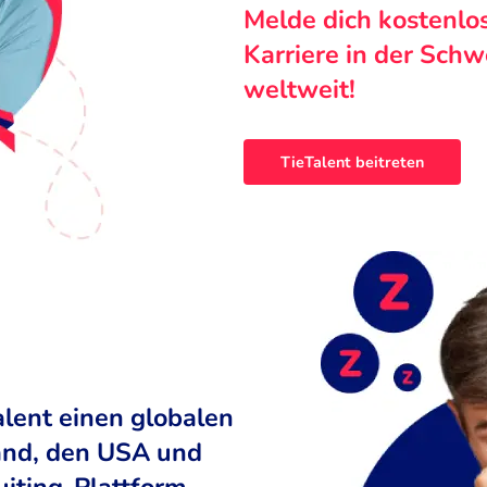
Melde dich kostenlo
Karriere in der Sch
weltweit!
TieTalent beitreten
alent einen globalen
land, den USA und
uiting-Plattform