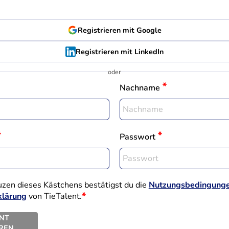
Registrieren mit
Google
Registrieren mit
LinkedIn
oder
Nachname
Passwort
zen dieses Kästchens bestätigst du die
Nutzungsbedingung
klärung
von TieTalent.
ENT
EREN